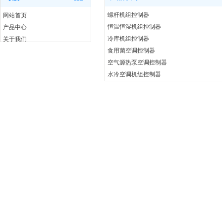
螺杆机组控制器
网站首页
恒温恒湿机组控制器
产品中心
冷库机组控制器
关于我们
食用菌空调控制器
新闻动态
空气源热泵空调控制器
联系我们
水冷空调机组控制器
在线留言
热泵烘干控制器
锅炉控制器
变频节能控制系统
机组远程监控平台
控制系统配件